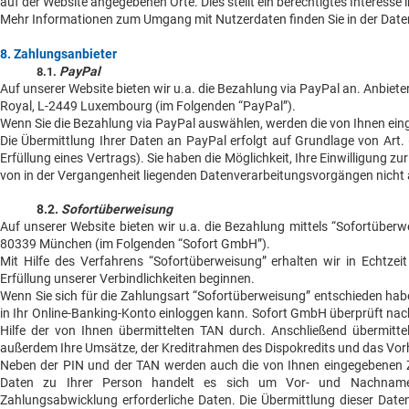
auf der Website angegebenen Orte. Dies stellt ein berechtigtes Interesse i
Mehr Informationen zum Umgang mit Nutzerdaten finden Sie in der Dat
8. Zahlungsanbieter
PayPal
8.1.
Auf unserer Website bieten wir u.a. die Bezahlung via PayPal an. Anbieter 
Royal, L-2449 Luxembourg (im Folgenden “PayPal”).
Wenn Sie die Bezahlung via PayPal auswählen, werden die von Ihnen ei
Die Übermittlung Ihrer Daten an PayPal erfolgt auf Grundlage von Art. 
Erfüllung eines Vertrags). Sie haben die Möglichkeit, Ihre Einwilligung zu
von in der Vergangenheit liegenden Datenverarbeitungsvorgängen nicht 
8.2.
Sofortüberweisung
Auf unserer Website bieten wir u.a. die Bezahlung mittels “Sofortüber
80339 München (im Folgenden “Sofort GmbH”).
Mit Hilfe des Verfahrens “Sofortüberweisung” erhalten wir in Echtz
Erfüllung unserer Verbindlichkeiten beginnen.
Wenn Sie sich für die Zahlungsart “Sofortüberweisung” entschieden haben
in Ihr Online-Banking-Konto einloggen kann. Sofort GmbH überprüft na
Hilfe der von Ihnen übermittelten TAN durch. Anschließend übermitt
außerdem Ihre Umsätze, der Kreditrahmen des Dispokredits und das Vor
Neben der PIN und der TAN werden auch die von Ihnen eingegebenen Z
Daten zu Ihrer Person handelt es sich um Vor- und Nachname, 
Zahlungsabwicklung erforderliche Daten. Die Übermittlung dieser Daten