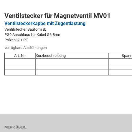
Ventilstecker für Magnetventil MV01
Ventilsteckerkappe mit Zugentlastung
Ventilstecker Bauform B;
PG9 Anschluss für Kabel Ø6-8mm
Polzahl 2 + PE
verfügbare Ausführungen
Art.-Nr.:
Kurzbeschreibung
Span
MEHR ÜBER...